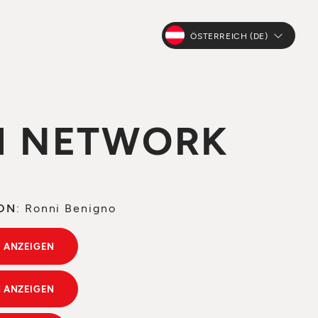
ÖSTERREICH (DE)
M NETWORK
ON
: Ronni Benigno
 ANZEIGEN
 ANZEIGEN