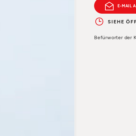
E-MAIL 
SIEHE ÖF
Befürworter der 