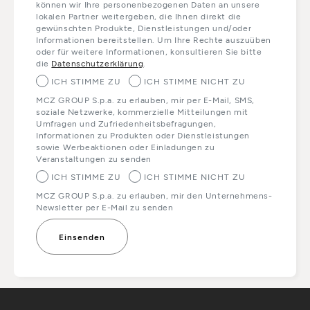
können wir Ihre personenbezogenen Daten an unsere
lokalen Partner weitergeben, die Ihnen direkt die
gewünschten Produkte, Dienstleistungen und/oder
Informationen bereitstellen. Um Ihre Rechte auszuüben
oder für weitere Informationen, konsultieren Sie bitte
die
Datenschutzerklärung
.
ICH STIMME ZU
ICH STIMME NICHT ZU
MCZ GROUP S.p.a. zu erlauben, mir per E-Mail, SMS,
soziale Netzwerke, kommerzielle Mitteilungen mit
Umfragen und Zufriedenheitsbefragungen,
Informationen zu Produkten oder Dienstleistungen
sowie Werbeaktionen oder Einladungen zu
Veranstaltungen zu senden
ICH STIMME ZU
ICH STIMME NICHT ZU
MCZ GROUP S.p.a. zu erlauben, mir den Unternehmens-
Newsletter per E-Mail zu senden