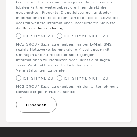
können wir Ihre personenbezogenen Daten an unsere
lokalen Partner weitergeben, die Ihnen direkt die
gewünschten Produkte, Dienstleistungen und/oder
Informationen bereitstellen. Um Ihre Rechte auszuüben
oder für weitere Informationen, konsultieren Sie bitte
die
Datenschutzerklärung
.
ICH STIMME ZU
ICH STIMME NICHT ZU
MCZ GROUP S.p.a. zu erlauben, mir per E-Mail, SMS,
soziale Netzwerke, kommerzielle Mitteilungen mit
Umfragen und Zufriedenheitsbefragungen,
Informationen zu Produkten oder Dienstleistungen
sowie Werbeaktionen oder Einladungen zu
Veranstaltungen zu senden
ICH STIMME ZU
ICH STIMME NICHT ZU
MCZ GROUP S.p.a. zu erlauben, mir den Unternehmens-
Newsletter per E-Mail zu senden