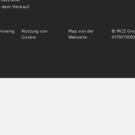
h dem Verkauf
blowing
Nutzung von
Map von der
© MCZ Grou
Cookie
Webseite
017917309