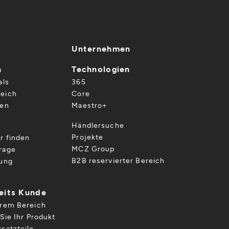
Unternehmen
n
Technologien
als
365
eich
Core
gen
Maestro+
Händlersuche
Projekte
r finden
MCZ Group
rage
B2B reservierter Bereich
gung
reits Kunde
hrem Bereich
Sie Ihr Produkt
satzteile