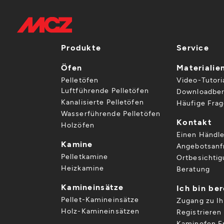
Produkte
Service
Öfen
Materialie
Pelletöfen
Video-Tutori
Luftführende Pelletöfen
Downloadber
Kanalisierte Pelletöfen
Häufige Fra
Wasserführende Pelletöfen
Kontakt
Holzöfen
Einen Händle
Kamine
Angebotsanf
Pelletkamine
Ortbesichti
Heizkamine
Beratung
Kamineinsätze
Ich bin be
Pellet-Kamineinsätze
Zugang zu I
Holz-Kamineinsätzen
Registrieren 
Kaminofen Er