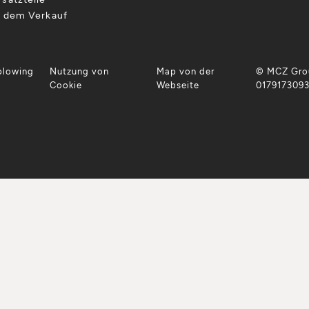
h dem Verkauf
blowing
Nutzung von
Map von der
© MCZ Grou
Cookie
Webseite
017917309