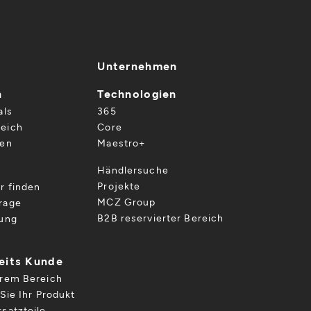
Unternehmen
n
Technologien
als
365
eich
Core
gen
Maestro+
Händlersuche
Projekte
r finden
MCZ Group
rage
B2B reservierter Bereich
gung
reits Kunde
hrem Bereich
Sie Ihr Produkt
satzteile