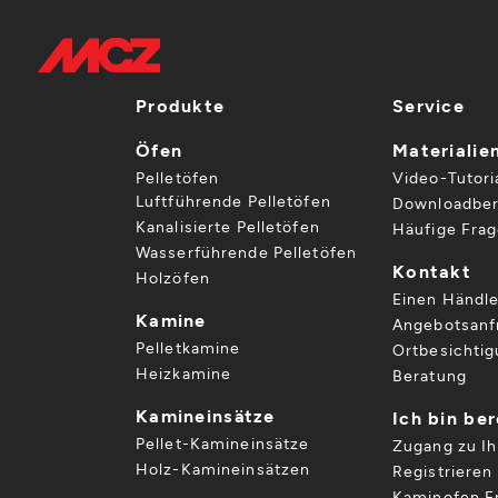
Produkte
Service
Öfen
Materialie
Pelletöfen
Video-Tutori
Luftführende Pelletöfen
Downloadber
Kanalisierte Pelletöfen
Häufige Fra
Wasserführende Pelletöfen
Kontakt
Holzöfen
Einen Händle
Kamine
Angebotsanf
Pelletkamine
Ortbesichti
Heizkamine
Beratung
Kamineinsätze
Ich bin be
Pellet-Kamineinsätze
Zugang zu I
Holz-Kamineinsätzen
Registrieren 
Kaminofen Er