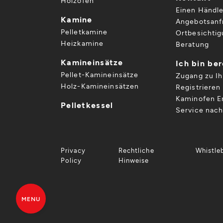
Holzöfen
Einen Händle
Kamine
Angebotsanf
Pelletkamine
Ortbesichti
Heizkamine
Beratung
Kamineinsätze
Ich bin be
Pellet-Kamineinsätze
Zugang zu I
Holz-Kamineinsätzen
Registrieren 
Kaminofen Er
Pelletkessel
Service nac
Privacy
Rechtliche
Whistle
Policy
Hinweise
MENU