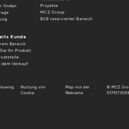
Projekte
r finden
MCZ Group
rage
B2B reservierter Bereich
gung
reits Kunde
hrem Bereich
Sie Ihr Produkt
satzteile
h dem Verkauf
blowing
Nutzung von
Map von der
© MCZ Grou
Cookie
Webseite
017917309