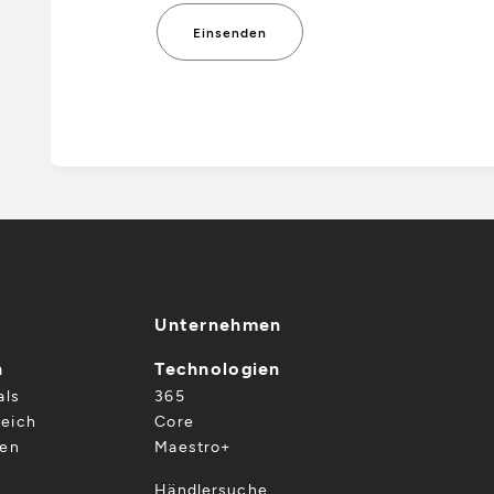
Unternehmen
n
Technologien
als
365
eich
Core
gen
Maestro+
Händlersuche