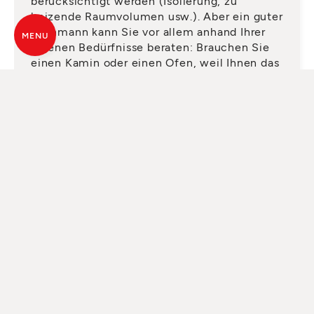
berücksichtigt werden (Isolierung, zu
heizende Raumvolumen usw.). Aber ein guter
Fachmann kann Sie vor allem anhand Ihrer
MENU
eigenen Bedürfnisse beraten: Brauchen Sie
einen Kamin oder einen Ofen, weil Ihnen das
Feuer gefällt, oder möchten Sie lieber ein
Gerät, mit dem Sie das ganze Haus heizen
können? Mit der Hilfe eines Fachmanns
werden Sie die Vor- und Nachteile jeder
Lösung verstehen und eine gut überlegte
Wahl treffen.
FORDERN SIE EINEN
QUALIFIZIERTEN SERVICE AN
Seit Jahren arbeitet MCZ mit einem
Netzwerk von mehr als 100 Vertragshändlern
in Deutschland und Österreich. Es handelt