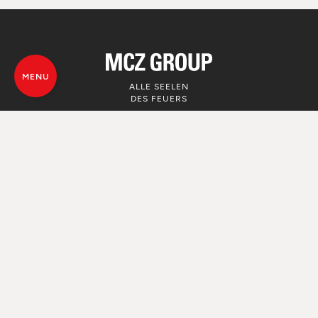
MENU
ALLE SEELEN
DES FEUERS
© MCZ Group S.p.a. 2023-2026
Umsatzsteuer n. 01791730938
Privacy Policy
Rechtliche Hinweise
Whistleblowing
Nutzung von Cookie
Map von der Webseite