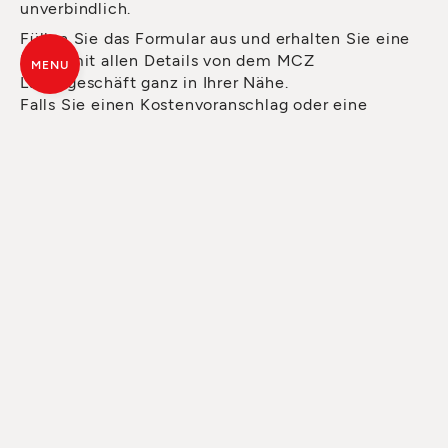
unverbindlich.
Füllen Sie das Formular aus und erhalten Sie eine
Email mit allen Details von dem MCZ
MENU
Ladengeschäft ganz in Ihrer Nähe.
Falls Sie einen Kostenvoranschlag oder eine
Beratung möchten, können Sie beide bereits über
das Formular anfordern. Der Händler wird Ihnen so
schnell wie möglich antworten.
ALLE SEELEN
DES FEUERS