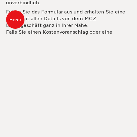
unverbindlich.
Füllen Sie das Formular aus und erhalten Sie eine
Email mit allen Details von dem MCZ
MENU
Ladengeschäft ganz in Ihrer Nähe.
Falls Sie einen Kostenvoranschlag oder eine
Beratung möchten, können Sie beide bereits über
das Formular anfordern. Der Händler wird Ihnen so
schnell wie möglich antworten.
ALLE SEELEN
DES FEUERS