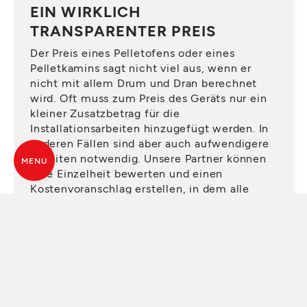
EIN WIRKLICH
TRANSPARENTER PREIS
Der Preis eines Pelletofens oder eines
Pelletkamins sagt nicht viel aus, wenn er
nicht mit allem Drum und Dran berechnet
wird. Oft muss zum Preis des Geräts nur ein
kleiner Zusatzbetrag für die
Installationsarbeiten hinzugefügt werden. In
anderen Fällen sind aber auch aufwendigere
Arbeiten notwendig. Unsere Partner können
MENU
jede Einzelheit bewerten und einen
Kostenvoranschlag erstellen, in dem alle
notwendigen Elemente vorhanden sind,
damit Sie später keine Überraschungen
erleben.