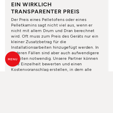
EIN WIRKLICH
TRANSPARENTER PREIS
Der Preis eines Pelletofens oder eines
Pelletkamins sagt nicht viel aus, wenn er
nicht mit allem Drum und Dran berechnet
wird. Oft muss zum Preis des Geräts nur ein
kleiner Zusatzbetrag für die
Installationsarbeiten hinzugefügt werden. In
anderen Fällen sind aber auch aufwendigere
Arbeiten notwendig. Unsere Partner können
MENU
jede Einzelheit bewerten und einen
Kostenvoranschlag erstellen, in dem alle
notwendigen Elemente vorhanden sind,
damit Sie später keine Überraschungen
erleben.