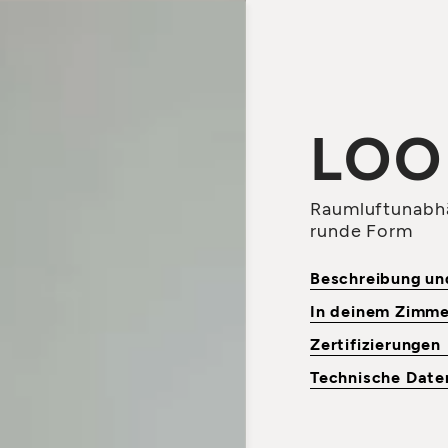
LOO
Raumluftunabhä
runde Form
Beschreibung u
In deinem Zimm
Zertifizierungen
Technische Dat