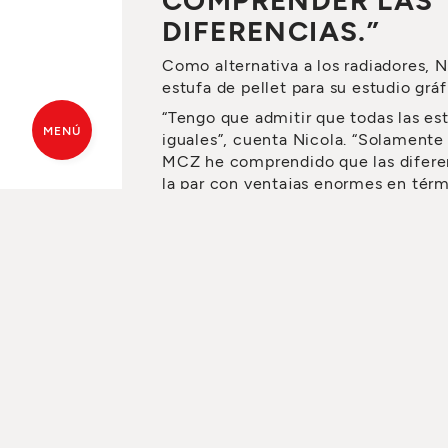
DIFERENCIAS.”
Como alternativa a los radiadores, 
estufa de pellet para su estudio gráf
“Tengo que admitir que todas las es
MENÚ
iguales”, cuenta Nicola. “Solamente 
MCZ he comprendido que las diferen
la par con ventajas enormes en térm
que por mí mismo probablemente, n
PRESUPUESTO GRATUITO
DE
de darme cuenta.”
Más información