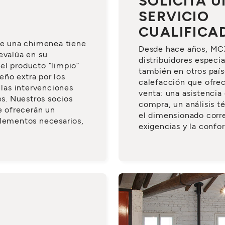
SOLICITA U
SERVICIO
CUALIFICA
 de una chimenea tiene
Desde hace años, MCZ
evalúa en su
distribuidores especi
el producto “limpio”
también en otros país
ño extra por los
calefacción que ofr
 las intervenciones
venta: una asistencia 
s. Nuestros socios
compra, un análisis té
te ofrecerán un
el dimensionado corre
elementos necesarios,
exigencias y la confo