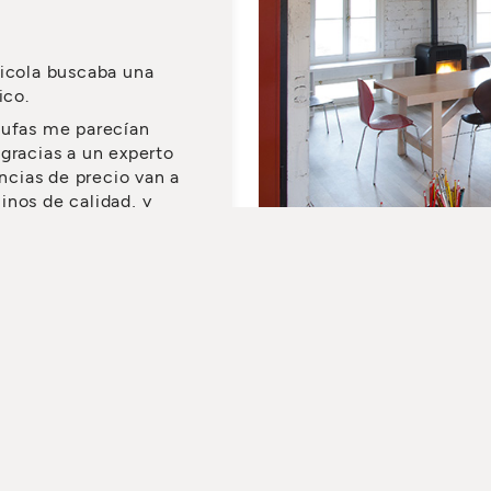
Nicola buscaba una
ico.
tufas me parecían
gracias a un experto
cias de precio van a
inos de calidad, y
o habría sido capaz
SCARGAR CATÁLOGO