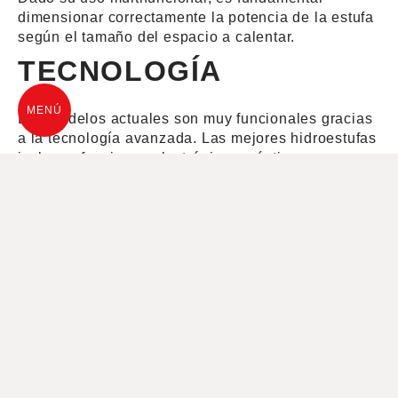
dimensionar correctamente la potencia de la estufa
según el tamaño del espacio a calentar.
TECNOLOGÍA
MENÚ
Los modelos actuales son muy funcionales gracias
a la tecnología avanzada. Las mejores hidroestufas
incluyen funciones electrónicas prácticas, como
gestión remota a través de una app para móvil o
tablet.
El calor sobrante no utilizado para calentar agua se
libera en la habitación por radiación o ventilación
frontal. Este punto debe considerarse al diseñar el
sistema.
DESIGN
Las estufas modernas tienen un diseño muy