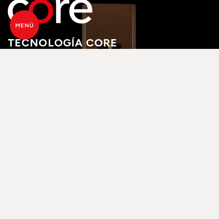
MENÚ
TECNOLOGÍA CORE
La nueva tecnología de combustión Core, usando
los principios de la gasificación, garantiza elevados
niveles de rendimiento con emisiones muy bajas.
Rendimientos excepcionales que permanecen
iguales en todos los niveles de potencia. Core
consigue una reducción del 40% de las emisiones
respecto a los más estrictos limites europeos y
permite obtener una llama similar a la de los
productos de leña, un vidrio que permanece limpio
para más tiempo y que, gracias al brasero
autolimpiable, es necesario limpiarlo solo una vez
por semana.
DESCUBRE MAS SOBRE
DESCUBRA LOS
CORE TECHNOLOGY
PRODUCTOS