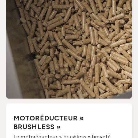
MOTORÉDUCTEUR «
BRUSHLESS »
Le motoréducteur « brushless » breveté,