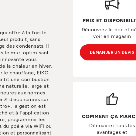
PRIX ET DISPONIBIL
Découvrez le prix et où
ui offre à la fois le
voir en magasin
eul produit, sans
ge des condensats. Il
ans le mur, optimisant
DEMANDER UN DEVIS
n innovante vous
 de la chaleur en hiver,
 le chauffage, EIKO
rantit une combustion
e naturelle, large et
érieures aux normes
 15 % d'économies sur
ro+, la gestion est
hé et à l'application
COMMENT ÇA MARC
ure, programmer les
Découvrez tous les
s du poêle via WiFi ou
avantages et
ion et personnalisant