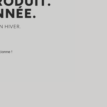
RODUIT.
NNÉE.
N HIVER.
ionne !