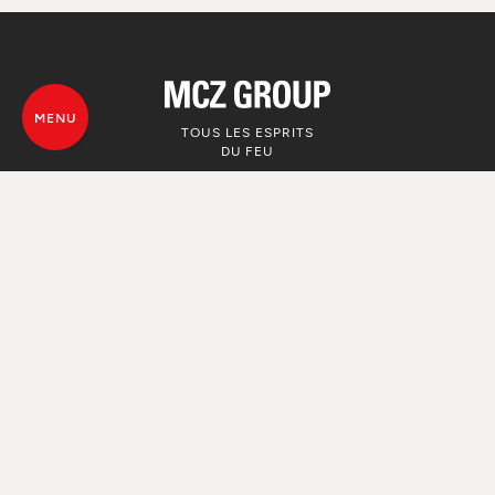
MENU
TOUS LES ESPRITS
DU FEU
© MCZ Group S.p.a. 2023-2026
TVA. n. 01791730938
Politique de confidentialité
Informations Légales
Whistleblowing
Utilise de Cookie
Plan du site