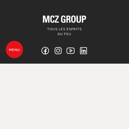
TOUS LES ESPRITS
DU FEU
MENU
© MCZ Group S.p.a. 2023-2026
TVA. n. 01791730938
Politique de confidentialité
Informations Légales
Whistleblowing
Utilise de Cookie
Plan du site