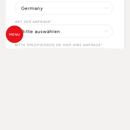
ART DER ANFRAGE
*
MENU
BITTE SPEZIFIZIEREN SIE HIER IHRE ANFRAGE
*
Ihre personenbezogenen Daten werden von MCZ
GROUP S.p.a. verarbeitet, um Ihre Anfragen zu
beantworten und, mit Ihrer Einwilligung, zu
Marketingzwecken. Um Ihre Anfragen zu beantworten,
können wir Ihre personenbezogenen Daten an unsere
lokalen Partner weitergeben, die Ihnen direkt die
gewünschten Produkte, Dienstleistungen und/oder
Informationen bereitstellen. Um Ihre Rechte auszuüben
oder für weitere Informationen, konsultieren Sie bitte
die
Datenschutzerklärung
.
ICH STIMME ZU
ICH STIMME NICHT ZU