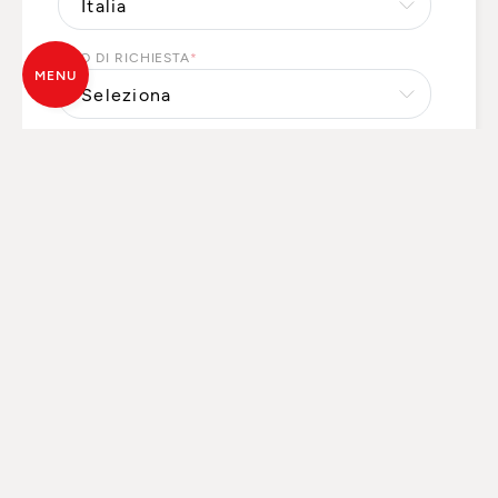
TIPO DI RICHIESTA
*
MENU
INDICA QUI DI CHE COSA HAI BISOGNO *
*
I Suoi dati personali saranno trattati da MCZ GROUP
S.p.a. per il riscontro delle Sue richieste e, previo suo
consenso, per finalità di marketing. Per il riscontro delle
Sue richieste, potremo comunicare i Suoi dati personali
ai nostri partner locali che Le forniranno direttamente i
prodotti, servizi e/o informazioni richiesti. Per esercitare
i Suoi diritti o per maggiori informazioni può consultare
l’
informativa sul trattamento dei dati personali
.
CONSENTO
NON CONSENTO
a MCZ GROUP S.p.a. di inviarmi tramite e-mail, sms,
social network, comunicazioni commerciali contenenti