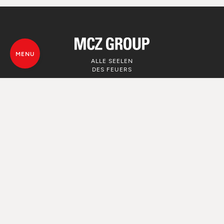
MENU
ALLE SEELEN
DES FEUERS
© MCZ Group S.p.a. 2023-2026
Umsatzsteuer n. 01791730938
Privacy Policy
Rechtliche Hinweise
Whistleblowing
Nutzung von Cookie
Map von der Webseite