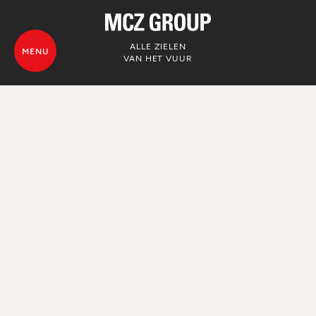
ALLE ZIELEN
MENU
VAN HET VUUR
© MCZ Group S.p.a. 2023-2026
BTW-nummer n. 01791730938
Privacyverklaring
Juridische kennisgevingen
Whistleblowing
Cookiebeleid
Sitekaart