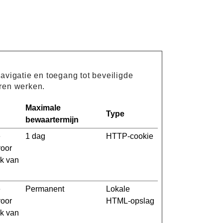
avigatie en toegang tot beveiligde
ren werken.
Maximale
Type
bewaartermijn
e
1 dag
HTTP-cookie
voor
ik van
e
Permanent
Lokale
voor
HTML-opslag
ik van