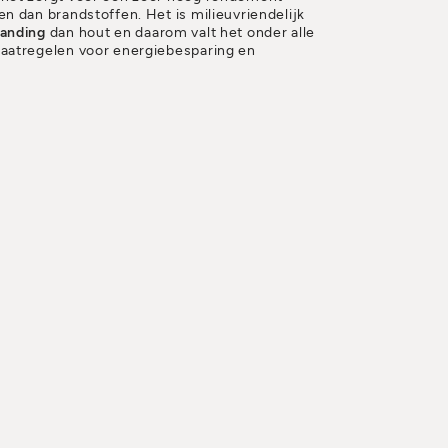
n dan brandstoffen. Het is milieuvriendelijk
anding
dan hout en daarom valt het onder alle
aatregelen voor energiebesparing en
0 PELLET
ctie is
Vivo 90, een pellethaard in 16:9
angwerpige vuurkorf waarin de pellets
Vivo 90 een
vuur met een schilderachtig effect
t een houthaard
. De Vivo 90 is veelzijdig qua
er worden geïnstalleerd), wordt standaard
fort Air®-kanaalsysteem en kan daardoor
 Een echt klein alternatief
sch nut combineert met de schoonheid van