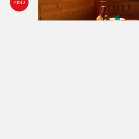
MENU
VRAAG EEN OFFERTE
VIND 