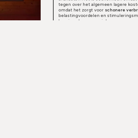
tegen over het algemeen lagere koste
omdat het zorgt voor
schonere verbr
belastingvoordelen en stimuleringsm
hernieuwbare energiebronnen.
EEN VERKOOPPUNT
DOWNLOAD DE CATALOGUS
BREDE VLAM MET VIVO 9
De nieuwste toevoeging aan de colle
panoramisch formaat
. Dankzij een l
gelijkmatig worden verdeeld, biedt 
dat gemakkelijk te
vergelijken is me
ontwerp (hij kan ook dicht bij de vlo
geleverd met het gepatenteerde Com
meerdere ruimtes tegelijk verwarmen.
verwarmingssysteem dus, dat prakti
een groot, natuurlijk vuur.