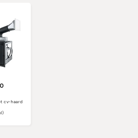
90
O
et cv-haard
l)