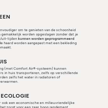
EEN
envoudiger om te genieten van de schoonheid
n gemakkelijk worden opgeslagen zonder dat je
/uit-tijden
kunnen worden geprogrammeerd
 de haard worden aangepast met een bekleding
gemaakt.
UIS
ting (met Comfort Air®-systeem) kunnen
s in huis transporteren, zelfs op verschillende
rden zelfs het water in radiatoren of
verwarmen.
N ECOLOGIE
aar ook een economische en milieuvriendelijke
 het zorgt voor een zeer hoog rendement