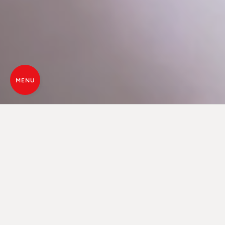
MENU
CORE-TECHNOLOGIE, DE
NIEUWSTE GRENS VAN WARMTE
Core is een innovatieve technologie voor het
verbranden van pellets, gebaseerd op de principes
van vergassing. Beschermd door maar liefst drie
patenten, onderscheiden kachels met Core-
technologie zich door een werkelijk spectaculaire
vlamesthetiek, schoon glas, minimaal onderhoud,