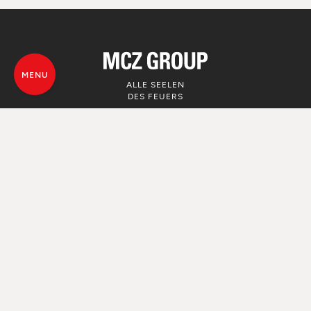
MENU
ALLE SEELEN
DES FEUERS
© MCZ Group S.p.a. 2023-2026
Umsatzsteuer n. 01791730938
Privacy Policy
Rechtliche Hinweise
Whistleblowing
Nutzung von Cookie
Map von der Webseite