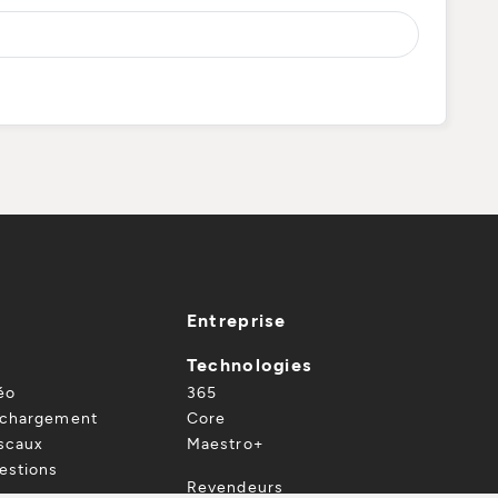
Entreprise
Technologies
éo
365
échargement
Core
iscaux
Maestro+
estions
Revendeurs