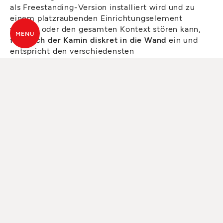
als Freestanding-Version installiert wird und zu
einem platzraubenden Einrichtungselement
werden oder den gesamten Kontext stören kann,
MENU
fügt sich der Kamin diskret in die Wand
ein und
entspricht den verschiedensten
Geschmacksrichtungen.
Mit dem Pelletkamin kann die vom Pellet gebotene
Zweckmäßigkeit mit einer extremen Projektvielfalt
kombiniert werden. Er passt sich sowohl minimalen
Einrichtungslösungen ohne Verkleidung als auch
klassischen Installationen mit Rahmen oder
sonstigen Verzierungselementen ausgezeichnet an.
Zudem werden die MCZ-Pelletkamine eigens
entwickelt, um nicht nur maximale Effizienz zu
bieten, sondern auch
eine wirklich schöne Flamme
.
Der Panorama-Kamin
Vivo 90
hat eine besonders
breite Brennschale und kann in allen
MCZ-
Geschäften
, die ihn in ihrem Showroom ausstellen,
in Betrieb bewundert werden. Die Pellets fallen