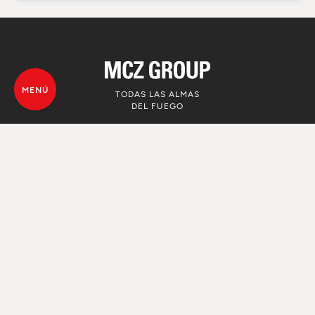
MENÚ
TODAS LAS ALMAS
DEL FUEGO
© MCZ Group S.p.a. 2023-2026
IVA n. 01791730938
Política de privacidad de los datos
personales
Advertencias legales
Whistleblowing
Utilizo de Cookie
Mapa Web