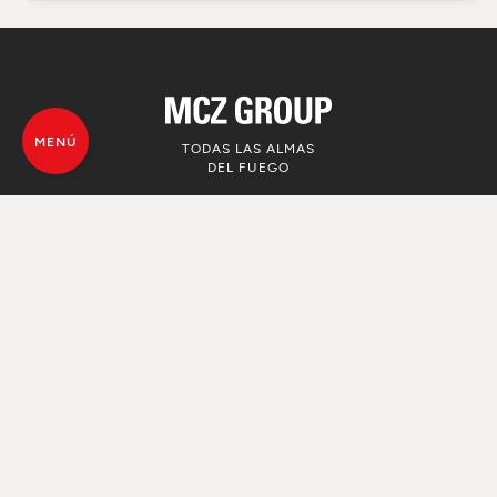
MENÚ
TODAS LAS ALMAS
DEL FUEGO
© MCZ Group S.p.a. 2023-2026
IVA n. 01791730938
Política de privacidad de los datos
personales
Advertencias legales
Whistleblowing
Utilizo de Cookie
Mapa Web