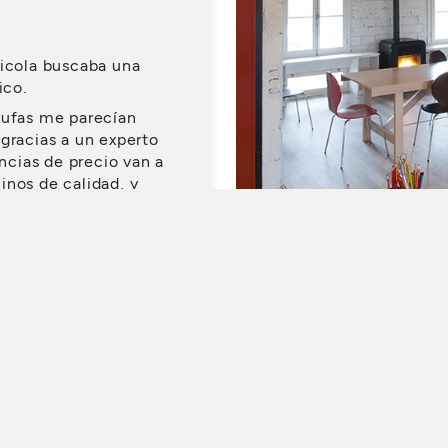
Nicola buscaba una
ico.
tufas me parecían
gracias a un experto
cias de precio van a
inos de calidad, y
o habría sido capaz
SCARGAR CATÁLOGO