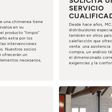
SOLICITA U
SERVICIO
CUALIFICA
 de una chimenea tiene
Desde hace años, MCZ
evalúa en su
distribuidores especi
el producto “limpio”
también en otros país
ño extra por los
calefacción que ofr
 las intervenciones
venta: una asistencia 
s. Nuestros socios
compra, un análisis té
te ofrecerán un
el dimensionado corre
elementos necesarios,
exigencias y la confo