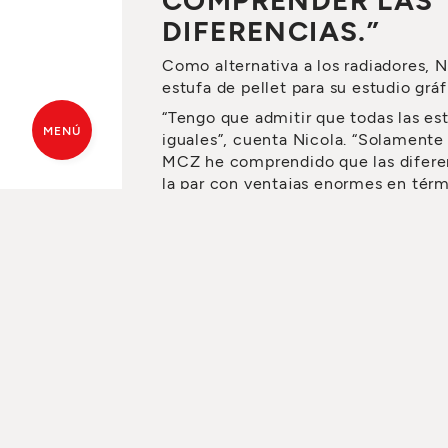
DIFERENCIAS.”
Como alternativa a los radiadores, 
estufa de pellet para su estudio gráf
“Tengo que admitir que todas las es
MENÚ
iguales”, cuenta Nicola. “Solamente 
MCZ he comprendido que las diferen
la par con ventajas enormes en térm
que por mí mismo probablemente, n
PRESUPUESTO GRATUITO
DE
de darme cuenta.”
Más información