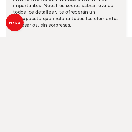
importantes. Nuestros socios sabrán evaluar
todos los detalles y te ofrecerán un
presupuesto que incluirá todos los elementos
MENÚ
necesarios, sin sorpresas.
SOLICITA UN SERVICIO
CUALIFICADO
Desde hace años, MCZ se sirve de una red de
distribuidores especializados, presentes en
toda Europa y también en otros países. Son
profesionales de la calefacción que ofrecen
mucho más de una simple venta: una
asistencia cualificada en todas las fases de la
compra, un análisis técnico preliminar hasta
la elección y el dimensionado correcto del
producto, según las exigencias y la