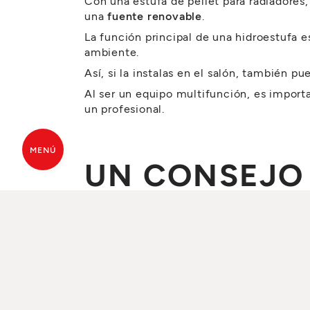
Con una estufa de pellet para radiadores,
una
fuente renovable
.
La función principal de una hidroestufa es
ambiente.
Así, si la instalas en el salón, también 
Al ser un equipo multifunción, es import
un profesional.
MENÚ
UN CONSEJO
PRESUPUESTO GRATUITO
DE
Según el modelo de estufa, puedes incorp
Así puedes mantener la estufa apagada y 
¿UNA HIDROE