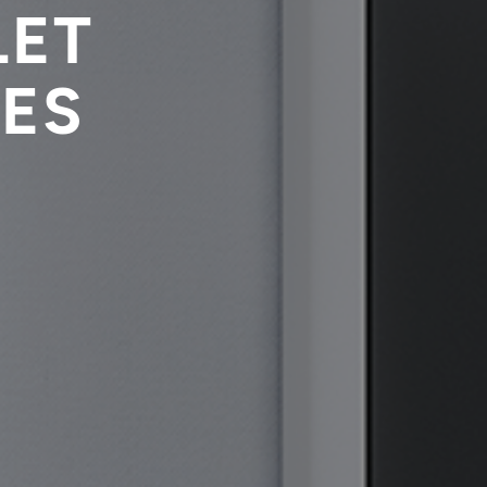
LET
ES