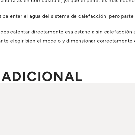
 ahorrarás en combustible, ya que el pellet es más económ
 calentar el agua del sistema de calefacción, pero parte d
puedes calentar directamente esa estancia sin calefacción 
ante elegir bien el modelo y dimensionar correctamente e
 ADICIONAL
SCARGAR CATÁLOGO
orar un depósito de inercia (puffer) para almacenar agua 
seguir calentando tu casa, ahorrando aún más.
STUFA PUEDE PRO