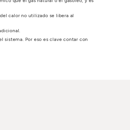
ico que el gas natural o el gasóleo, y es
el calor no utilizado se libera al
adicional.
l sistema. Por eso es clave contar con
caliente y liberarla cuando se necesite.
DUCIR AGUA