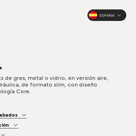
ESPAÑA
L
s de gres, metal o vidrio, en versión aire,
dráulica, de formato slim, con diseño
ología Core.
cabados
ación