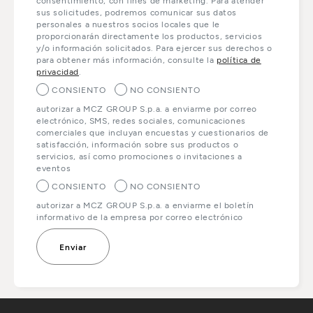
consentimiento, con fines de marketing. Para atender
sus solicitudes, podremos comunicar sus datos
personales a nuestros socios locales que le
proporcionarán directamente los productos, servicios
y/o información solicitados. Para ejercer sus derechos o
para obtener más información, consulte la
política de
privacidad
.
CONSIENTO
NO CONSIENTO
autorizar a MCZ GROUP S.p.a. a enviarme por correo
electrónico, SMS, redes sociales, comunicaciones
comerciales que incluyan encuestas y cuestionarios de
satisfacción, información sobre sus productos o
servicios, así como promociones o invitaciones a
eventos
CONSIENTO
NO CONSIENTO
autorizar a MCZ GROUP S.p.a. a enviarme el boletín
informativo de la empresa por correo electrónico