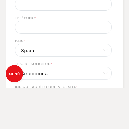
TELÉFONO
*
PAIS
*
TIPO DE SOLICITUD
*
MENÚ
INDIQUE AQUÍ LO QUE NECESITA
*
Sus datos personales serán tratados por MCZ GROUP
S.p.a. para atender sus solicitudes y, con su