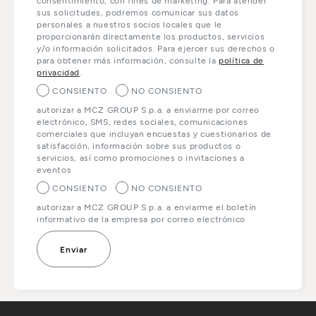
consentimiento, con fines de marketing. Para atender
sus solicitudes, podremos comunicar sus datos
personales a nuestros socios locales que le
proporcionarán directamente los productos, servicios
y/o información solicitados. Para ejercer sus derechos o
para obtener más información, consulte la
política de
privacidad
.
CONSIENTO
NO CONSIENTO
autorizar a MCZ GROUP S.p.a. a enviarme por correo
electrónico, SMS, redes sociales, comunicaciones
comerciales que incluyan encuestas y cuestionarios de
satisfacción, información sobre sus productos o
servicios, así como promociones o invitaciones a
eventos
CONSIENTO
NO CONSIENTO
autorizar a MCZ GROUP S.p.a. a enviarme el boletín
informativo de la empresa por correo electrónico