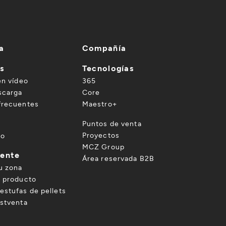
a
Compañía
es
Tecnologías
en vídeo
365
scarga
Core
frecuentes
Maestro+
o
Puntos de venta
Proyectos
to
MCZ Group
iente
Área reservada B2B
u zona
u producto
estufas de pellets
ostventa