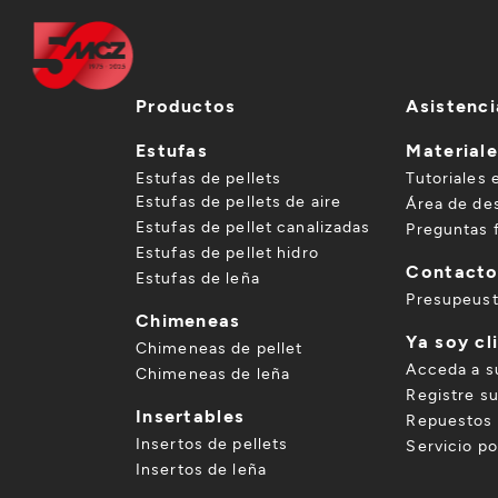
Productos
Asistenci
Estufas
Material
Estufas de pellets
Tutoriales 
Estufas de pellets de aire
Área de de
Estufas de pellet canalizadas
Preguntas 
Estufas de pellet hidro
Contact
Estufas de leña
Presupeus
Chimeneas
Ya soy cl
Chimeneas de pellet
Acceda a s
Chimeneas de leña
Registre s
Insertables
Repuestos 
Insertos de pellets
Servicio p
Insertos de leña