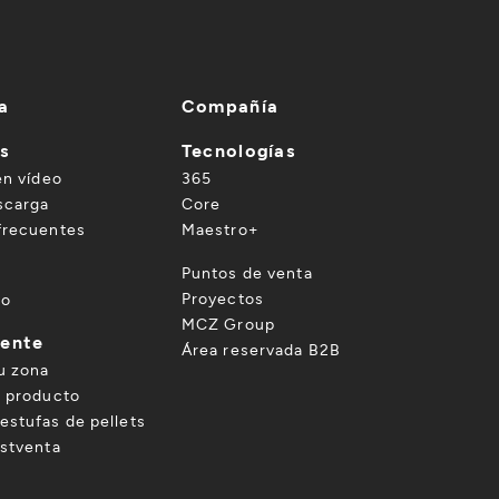
a
Compañía
es
Tecnologías
en vídeo
365
scarga
Core
frecuentes
Maestro+
o
Puntos de venta
Proyectos
to
MCZ Group
iente
Área reservada B2B
u zona
u producto
estufas de pellets
ostventa