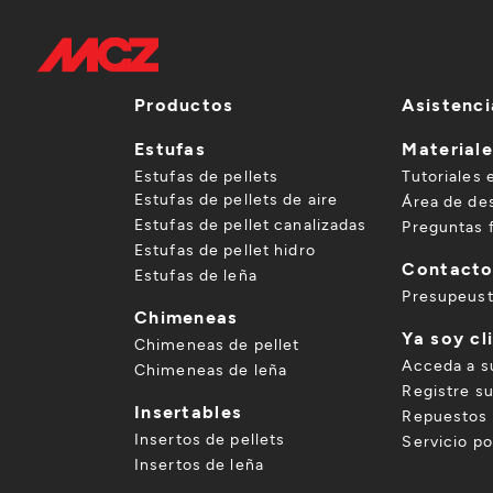
Productos
Asistenci
Estufas
Material
Estufas de pellets
Tutoriales 
Estufas de pellets de aire
Área de de
Estufas de pellet canalizadas
Preguntas 
Estufas de pellet hidro
Contact
Estufas de leña
Presupeus
Chimeneas
Ya soy cl
Chimeneas de pellet
Acceda a s
Chimeneas de leña
Registre s
Insertables
Repuestos 
Insertos de pellets
Servicio p
Insertos de leña