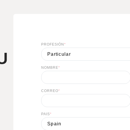
PROFESIÓN
*
U
NOMBRE
*
CORREO
*
PAIS
*