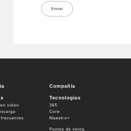
ia
Compañía
es
Tecnologías
 en vídeo
365
escarga
Core
 frecuentes
Maestro+
o
Puntos de venta