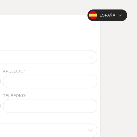
ESPAÑA
APELLIDO
*
TELÉFONO
*