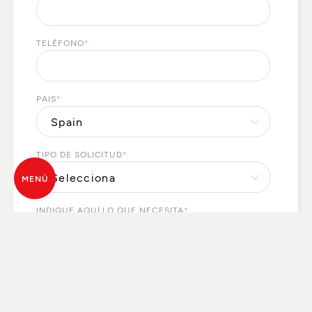
TELÉFONO
*
PAIS
*
TIPO DE SOLICITUD
*
MENÚ
INDIQUE AQUÍ LO QUE NECESITA
*
Sus datos personales serán tratados por MCZ GROUP
S.p.a. para atender sus solicitudes y, con su