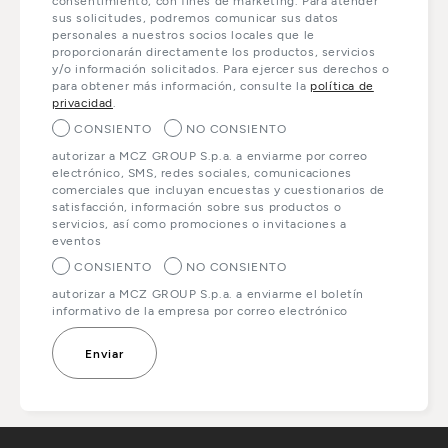
consentimiento, con fines de marketing. Para atender
sus solicitudes, podremos comunicar sus datos
personales a nuestros socios locales que le
proporcionarán directamente los productos, servicios
y/o información solicitados. Para ejercer sus derechos o
para obtener más información, consulte la
política de
privacidad
.
CONSIENTO
NO CONSIENTO
autorizar a MCZ GROUP S.p.a. a enviarme por correo
electrónico, SMS, redes sociales, comunicaciones
comerciales que incluyan encuestas y cuestionarios de
satisfacción, información sobre sus productos o
servicios, así como promociones o invitaciones a
eventos
CONSIENTO
NO CONSIENTO
autorizar a MCZ GROUP S.p.a. a enviarme el boletín
informativo de la empresa por correo electrónico