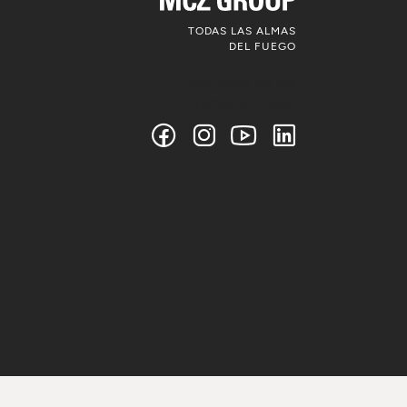
TODAS LAS ALMAS
DEL FUEGO
Síguenos en las
redes sociales
© MCZ Group S.p.a. 2023-2026 IVA n.