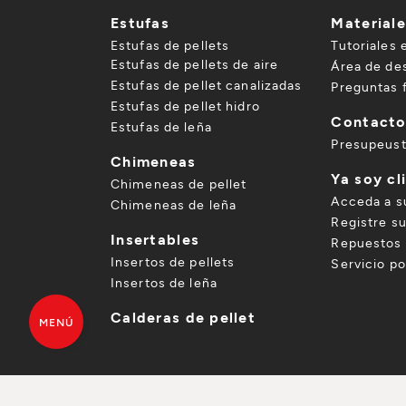
Estufas
Material
Estufas de pellets
Tutoriales 
Estufas de pellets de aire
Área de de
Estufas de pellet canalizadas
Preguntas 
Estufas de pellet hidro
Contact
Estufas de leña
Presupeus
Chimeneas
Ya soy cl
Chimeneas de pellet
Acceda a s
Chimeneas de leña
Registre s
Insertables
Repuestos 
Insertos de pellets
Servicio p
Insertos de leña
Calderas de pellet
MENÚ
Política de privacidad de los datos
Ad
PRESUPUESTO GRATUITO
DE