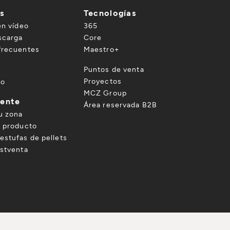
es
Tecnologías
en vídeo
365
scarga
Core
frecuentes
Maestro+
o
Puntos de venta
Proyectos
to
MCZ Group
iente
Área reservada B2B
u zona
u producto
estufas de pellets
ostventa
vertencias
Whistleblowing
Utilizo de
Mapa
SCARGAR CATÁLOGO