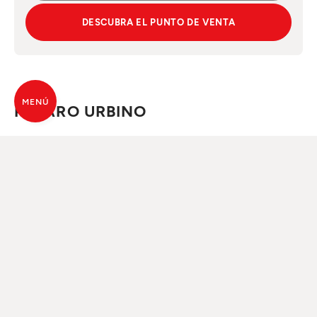
DESCUBRA EL PUNTO DE VENTA
MENÚ
PESARO URBINO
D.CASA AIUDI FRATELLI
Persona de contacto
: DAVIDE ZAGAGNOLI
MOSTRAR DIRECCIÓN
MOSTRAR TELÉFONO
MOSTRAR E-MAIL
Adherido a la campaña "Tasso zero"