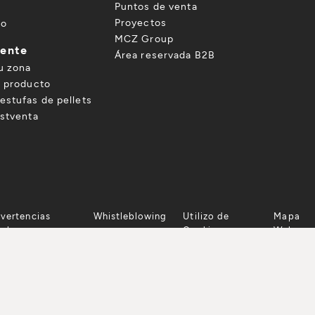
o
Puntos de venta
Proyectos
to
MCZ Group
iente
Área reservada B2B
u zona
u producto
estufas de pellets
ostventa
vertencias
Whistleblowing
Utilizo de
Mapa
gales
Cookie
Web
SCARGAR CATÁLOGO