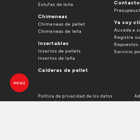
Contact
Estufas de leña
Presupeus
Chimeneas
Ya soy cl
Chimeneas de pellet
Acceda a s
Chimeneas de leña
Registre s
Insertables
Repuestos 
Insertos de pellets
Servicio p
Insertos de leña
Calderas de pellet
MENÚ
Política de privacidad de los datos
Ad
personales
le
PRESUPUESTO GRATUITO
DE