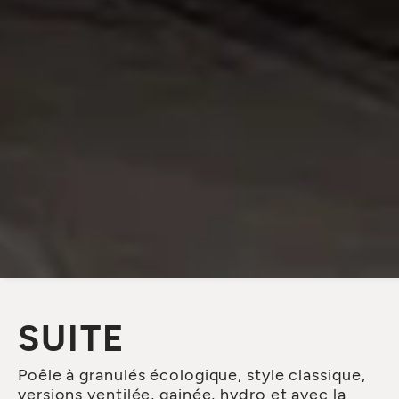
SUITE
Poêle à granulés écologique, style classique,
versions ventilée, gainée, hydro et avec la