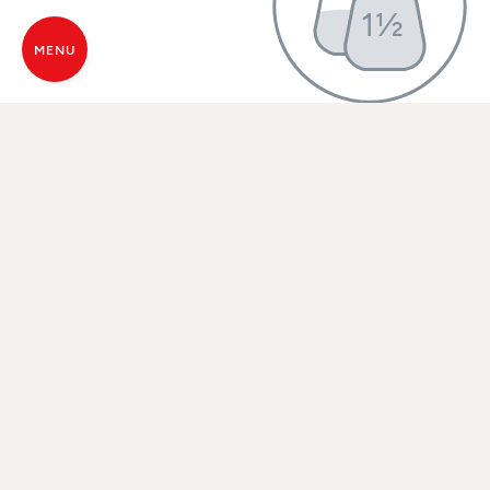
1½
MENU
SACS DE PELLET
PAR JOUR
Cute a un aspect fonctionnel, simple et technique,
qui rappelle les objets mécaniques des années
Soixante-dix. Il me plaît pour son essentialité,
parce qu’il n’a rien de maniéré, il n’aspire pas être
quelque chose d’autre.
– Alessandra Monti, propriétaire et styliste d’intérieur