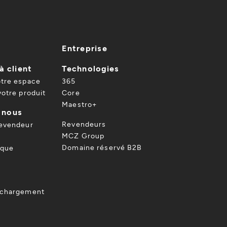
Entreprise
à client
Technologies
otre espace
365
votre produit
Core
Maestro+
 nous
Revendeurs
revendeur
MCZ Group
Domaine réservé B2B
ique
échargement