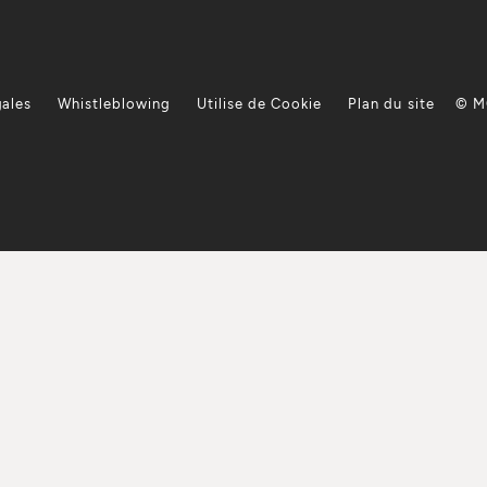
gales
Whistleblowing
Utilise de Cookie
Plan du site
© M